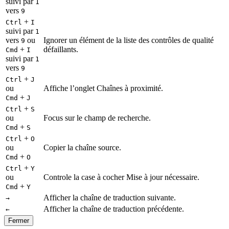
suivi par
1
vers
9
+
Ctrl
I
suivi par
1
vers
ou
Ignorer un élément de la liste des contrôles de qualité
9
+
défaillants.
Cmd
I
suivi par
1
vers
9
+
Ctrl
J
ou
Affiche l’onglet Chaînes à proximité.
+
Cmd
J
+
Ctrl
S
ou
Focus sur le champ de recherche.
+
Cmd
S
+
Ctrl
O
ou
Copier la chaîne source.
+
Cmd
O
+
Ctrl
Y
ou
Controle la case à cocher Mise à jour nécessaire.
+
Cmd
Y
Afficher la chaîne de traduction suivante.
→
Afficher la chaîne de traduction précédente.
←
Fermer