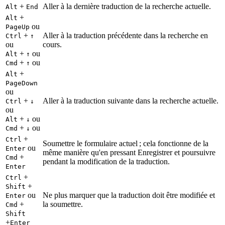
+
Aller à la dernière traduction de la recherche actuelle.
Alt
End
+
Alt
ou
PageUp
+
Aller à la traduction précédente dans la recherche en
Ctrl
↑
ou
cours.
+
ou
Alt
↑
+
ou
Cmd
↑
+
Alt
PageDown
ou
+
Aller à la traduction suivante dans la recherche actuelle.
Ctrl
↓
ou
+
ou
Alt
↓
+
ou
Cmd
↓
+
Ctrl
Soumettre le formulaire actuel ; cela fonctionne de la
ou
Enter
même manière qu'en pressant Enregistrer et poursuivre
+
Cmd
pendant la modification de la traduction.
Enter
+
Ctrl
+
Shift
ou
Ne plus marquer que la traduction doit être modifiée et
Enter
+
la soumettre.
Cmd
Shift
+
Enter