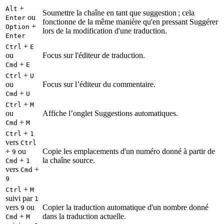
+
Alt
Soumettre la chaîne en tant que suggestion ; cela
ou
Enter
fonctionne de la même manière qu'en pressant Suggérer
+
Option
lors de la modification d'une traduction.
Enter
+
Ctrl
E
ou
Focus sur l'éditeur de traduction.
+
Cmd
E
+
Ctrl
U
ou
Focus sur l’éditeur du commentaire.
+
Cmd
U
+
Ctrl
M
ou
Affiche l’onglet Suggestions automatiques.
+
Cmd
M
+
Ctrl
1
vers
Ctrl
+
ou
Copie les emplacements d'un numéro donné à partir de
9
+
la chaîne source.
Cmd
1
vers
+
Cmd
9
+
Ctrl
M
suivi par
1
vers
ou
Copier la traduction automatique d'un nombre donné
9
+
dans la traduction actuelle.
Cmd
M