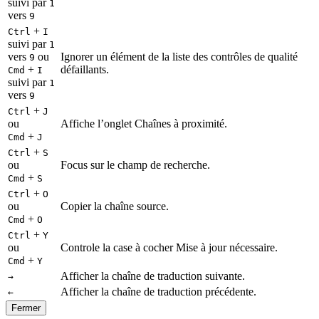
suivi par
1
vers
9
+
Ctrl
I
suivi par
1
vers
ou
Ignorer un élément de la liste des contrôles de qualité
9
+
défaillants.
Cmd
I
suivi par
1
vers
9
+
Ctrl
J
ou
Affiche l’onglet Chaînes à proximité.
+
Cmd
J
+
Ctrl
S
ou
Focus sur le champ de recherche.
+
Cmd
S
+
Ctrl
O
ou
Copier la chaîne source.
+
Cmd
O
+
Ctrl
Y
ou
Controle la case à cocher Mise à jour nécessaire.
+
Cmd
Y
Afficher la chaîne de traduction suivante.
→
Afficher la chaîne de traduction précédente.
←
Fermer