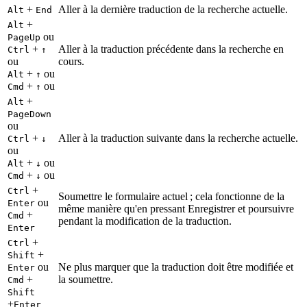
+
Aller à la dernière traduction de la recherche actuelle.
Alt
End
+
Alt
ou
PageUp
+
Aller à la traduction précédente dans la recherche en
Ctrl
↑
ou
cours.
+
ou
Alt
↑
+
ou
Cmd
↑
+
Alt
PageDown
ou
+
Aller à la traduction suivante dans la recherche actuelle.
Ctrl
↓
ou
+
ou
Alt
↓
+
ou
Cmd
↓
+
Ctrl
Soumettre le formulaire actuel ; cela fonctionne de la
ou
Enter
même manière qu'en pressant Enregistrer et poursuivre
+
Cmd
pendant la modification de la traduction.
Enter
+
Ctrl
+
Shift
ou
Ne plus marquer que la traduction doit être modifiée et
Enter
+
la soumettre.
Cmd
Shift
+
Enter